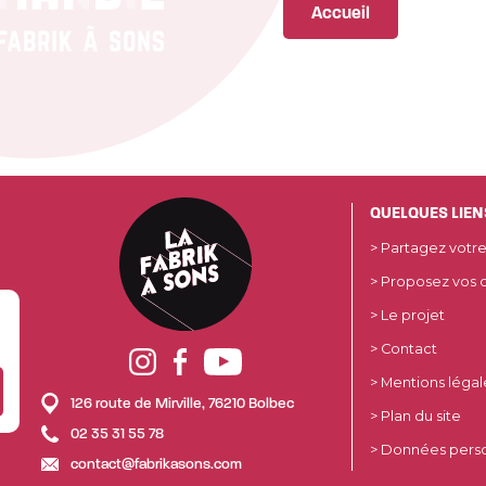
Accueil
QUELQUES LIEN
> Partagez votre
> Proposez vos 
> Le projet
> Contact
> Mentions légal
126 route de Mirville, 76210 Bolbec
> Plan du site
02 35 31 55 78
> Données pers
contact@fabrikasons.com