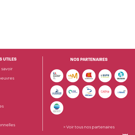
S UTILES
NOS PARTENAIRES
 savoir
oeuvres
es
onnelles
> Voir tous nos partenaires